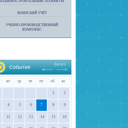
МАШИНОСТРОИТЕЛЬНЫЙ ТЕХНИКУМ"
ВОИНСКИЙ УЧЁТ
УЧЕБНО-ПРОИЗВОДСТВЕННЫЙ
КОМПЛЕКС
Август
События
вт
ср
чт
пт
сб
вс
1
2
4
5
6
7
8
9
11
12
13
14
15
16