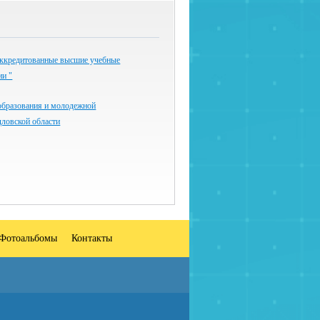
ккредитованные высшие учебные
ии "
образования и молодежной
дловской области
Фотоальбомы
Контакты