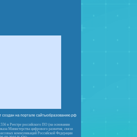
т создан на портале сайтыобразованию.рф
556 в Реестре российского ПО (на основании
иказа Министерства цифрового развития, связи
массовых коммуникаций Российской Федерации