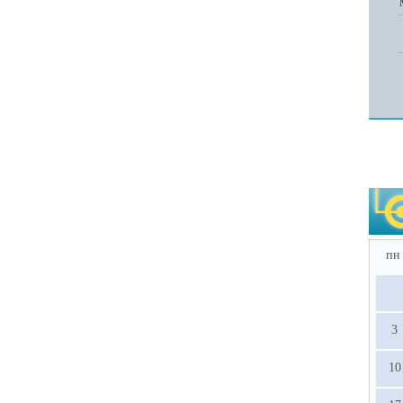
пн
3
10