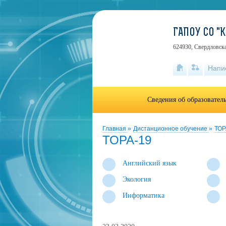
ГАПОУ СО 
624930, Свердловска
Напи
Сведения об образовател
Главная
»
Дистанционное обучение
»
ТОР
ТОРА-19
Английский язык
Экология
Информатика