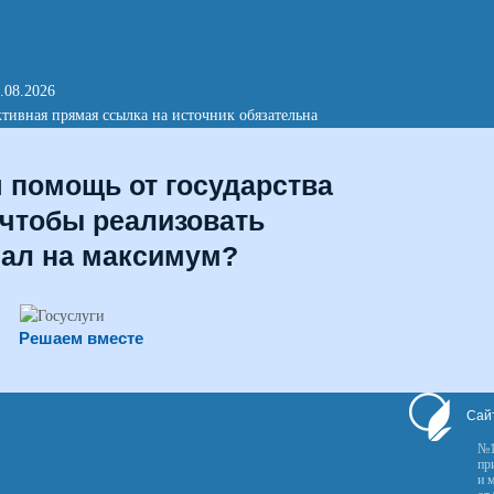
.08.2026
тивная прямая ссылка на источник обязательна
я помощь от государства
 чтобы реализовать
иал на максимум?
Решаем вместе
Сай
№1
пр
и 