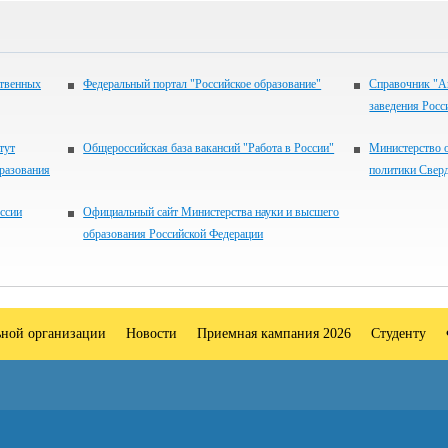
ственных
Федеральный портал "Российское образование"
Справочник "А
заведения Росс
тут
Общероссийская база вакансий "Работа в России"
Министерство 
разования
политики Свер
ссии
Официальный сайт Министерства науки и высшего
образования Российской Федерации
ьной организации
Новости
Приемная кампания 2026
Студенту