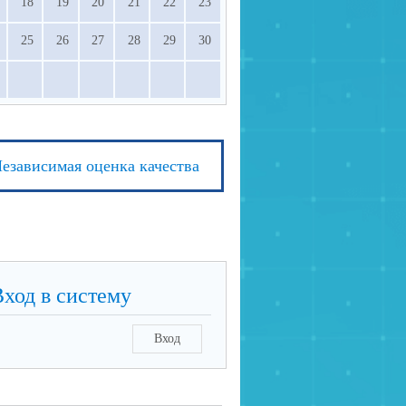
18
19
20
21
22
23
25
26
27
28
29
30
езависимая оценка качества
Вход в систему
Вход