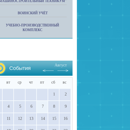
МАШИНОСТРОИТЕЛЬНЫЙ ТЕХНИКУМ"
ВОИНСКИЙ УЧЁТ
УЧЕБНО-ПРОИЗВОДСТВЕННЫЙ
КОМПЛЕКС
Август
События
вт
ср
чт
пт
сб
вс
1
2
4
5
6
7
8
9
11
12
13
14
15
16