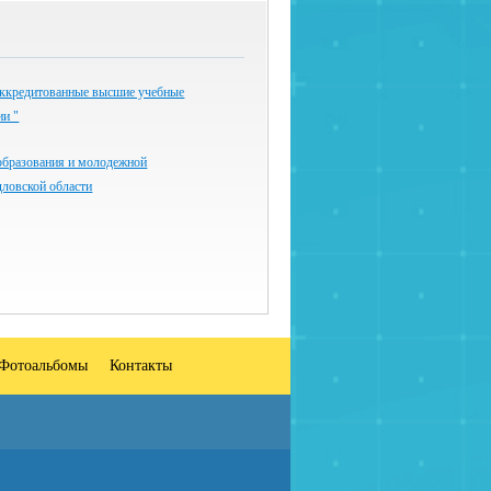
ккредитованные высшие учебные
ии "
образования и молодежной
дловской области
Фотоальбомы
Контакты