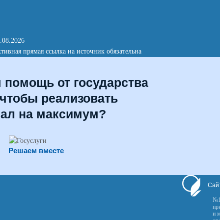
.08.2026
тивная прямая ссылка на источник обязательна
я помощь от государства
 чтобы реализовать
иал на максимум?
Решаем вместе
Сай
№1
пр
и 