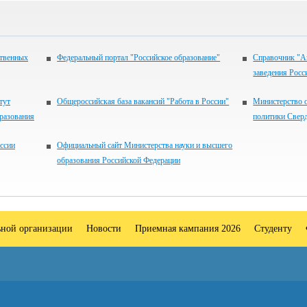
ственных
Федеральный портал "Российское образование"
Справочник "А
заведения Росс
тут
Общероссийская база вакансий "Работа в России"
Министерство 
разования
политики Свер
ссии
Официальный сайт Министерства науки и высшего
образования Российской Федерации
ьной организации
Новости
Приемная кампания 2026
Студенту