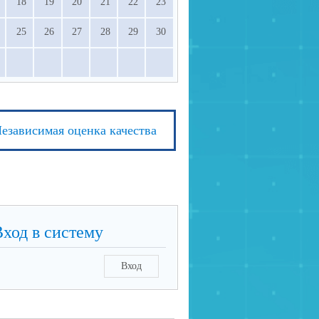
18
19
20
21
22
23
25
26
27
28
29
30
езависимая оценка качества
Вход в систему
Вход