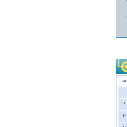
пн
3
10