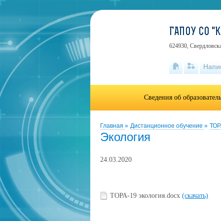
ГАПОУ СО 
624930, Свердловска
Напи
Сведения об образовател
Главная
»
Дистанционное обучение
»
ТОР
Экология
24.03.2020
ТОРА-19 экология.docx
(скачать)