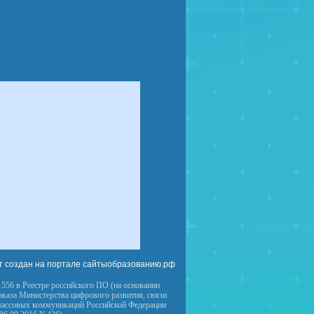
т создан на портале сайтыобразованию.рф
556 в Реестре российского ПО (на основании
иказа Министерства цифрового развития, связи
массовых коммуникаций Российской Федерации