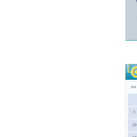
пн
3
10