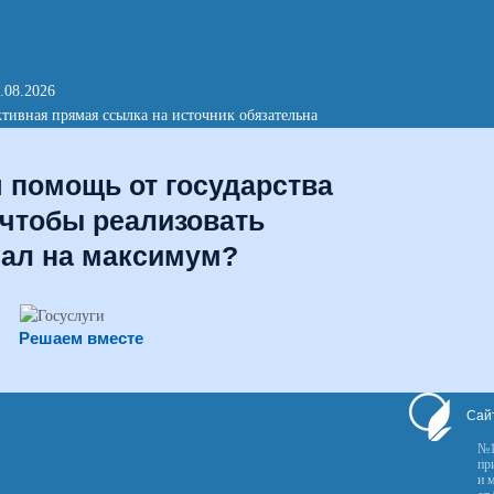
.08.2026
тивная прямая ссылка на источник обязательна
я помощь от государства
 чтобы реализовать
иал на максимум?
Решаем вместе
Сай
№1
пр
и 