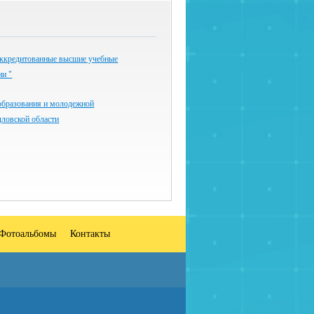
ккредитованные высшие учебные
ии "
образования и молодежной
дловской области
Фотоальбомы
Контакты