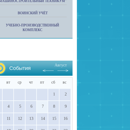
МАШИНОСТРОИТЕЛЬНЫЙ ТЕХНИКУМ"
ВОИНСКИЙ УЧЁТ
УЧЕБНО-ПРОИЗВОДСТВЕННЫЙ
КОМПЛЕКС
Август
События
вт
ср
чт
пт
сб
вс
1
2
4
5
6
7
8
9
11
12
13
14
15
16