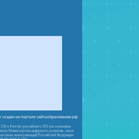
т создан на портале сайтыобразованию.рф
556 в Реестре российского ПО (на основании
иказа Министерства цифрового развития, связи
массовых коммуникаций Российской Федерации