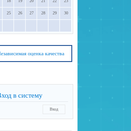
18
19
20
21
22
23
25
26
27
28
29
30
езависимая оценка качества
Вход в систему
Вход