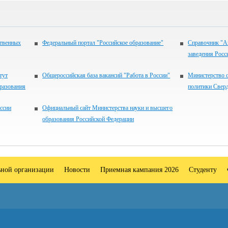
ственных
Федеральный портал "Российское образование"
Справочник "А
заведения Росс
тут
Общероссийская база вакансий "Работа в России"
Министерство 
разования
политики Свер
ссии
Официальный сайт Министерства науки и высшего
образования Российской Федерации
ьной организации
Новости
Приемная кампания 2026
Студенту