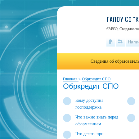
ГАПОУ СО 
624930, Свердловска
Напи
Сведения об образовател
Главная
»
Обркредит СПО
Обркредит СПО
Кому доступна
господдержка
Что важно знать перед
оформлением
Что делать при