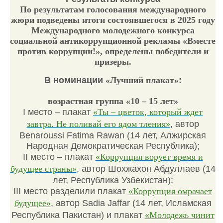
По результатам голосования международного
жюри подведены итоги состоявшегося в 2025 году
Международного молодежного конкурса
социальной антикоррупционной рекламы «Вместе
против коррупции!», определены победители и
призеры.
В номинации
«Лучший плакат»
:
возрастная группа «10 – 15 лет»
I место – плакат
«Ты – цветок, который ждет
завтра. Не поливай его ядом тления»
, автор
Benaroussi Fatima Rawan (14 лет, Алжирская
Народная Демократическая Республика);
II место – плакат
«Коррупция ворует время и
будущее страны»
, автор Шохжахон Абдуллаев (14
лет, Республика Узбекистан);
III место разделили плакат
«Коррупция омрачает
будущее»
, автор Sadia Jaffar (14 лет, Исламская
Республика Пакистан) и плакат
«Молодежь чинит