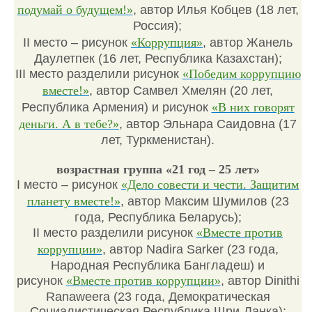
подумай о будущем!»
, автор Илья Кобцев (18 лет,
Россия);
II место – рисунок
«Коррупция»
, автор Жанель
Даулетпек (16 лет, Республика Казахстан);
III место разделили рисунок
«Победим коррупцию
вместе!»
, автор Самвел Хмелян (20 лет,
Республика Армения) и рисунок
«В них говорят
деньги. А в тебе?»
, автор Эльнара Саидовна (17
лет, Туркменистан).
возрастная группа «21 год – 25 лет»
I место – рисунок
«Дело совести и чести. Защитим
планету вместе!»
, автор Максим Шумилов (23
года, Республика Беларусь);
II место разделили рисунок
«Вместе против
коррупции»
, автор Nadira Sarker (23 года,
Народная Республика Бангладеш) и
рисунок
«Вместе против коррупции»
, автор Dinithi
Ranaweera (23 года, Демократическая
Социалистическая Республика Шри-Ланка);