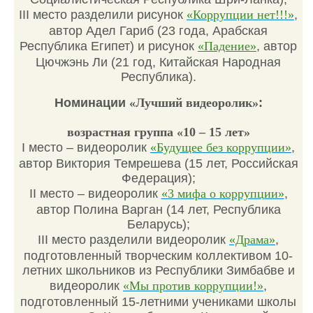
III место разделили рисунок
«Коррупции нет!!!»
,
автор Адел Гариб (23 года, Арабская
Республика Египет) и рисунок
«Падение»
, автор
Цючжэнь Ли (21 год, Китайская Народная
Республика).
Номинации
«Лучший видеоролик»
:
возрастная группа «10 – 15 лет»
I место – видеоролик
«Будущее без коррупции»
,
автор Виктория Темрешева (15 лет, Российская
Федерация);
II место – видеоролик
«3 мифа о коррупции»
,
автор Полина Варган (14 лет, Республика
Беларусь);
III место разделили видеоролик
«Драма»
,
подготовленный творческим коллективом 10-
летних школьников из Республики Зимбабве и
видеоролик
«Мы против коррупции!»
,
подготовленный 15-летними учениками школы