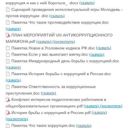
коррупция и как с ней бороться_ .docx
(скачать)
Сценарий проведения интеллектуальной игры Молодежь -
против коррупции .doc
(скачать)
Памятка Что такое противодействие коррупции.doc
(скачать)
ПЛАН МЕРОПРИЯТИЙ VIII АНТИКОРРУПЦИОННОГО
МАРАФОНА.pdf
(скачать)
(посмотреть)
Памятка Новое в Уголовном кодексе РФ.doc
(скачать)
Памятка Если у вас вымогают взятку.doc
(скачать)
Памятка Международный день борьбы с коррупцией.doc
(скачать)
Памятка История борьбы с коррупцией в России.doc
(скачать)
Памятка Ответственность за коррупционные
преступления.doc
(скачать)
Конфликт интересов педагогических работников в
общеобразовательных организациях.pdf
(скачать)
(посмотреть)
История брьбы с коррупцией в России.pdf
(скачать)
(посмотреть)
Памятка Что такое коррупция.doc
(скачать)