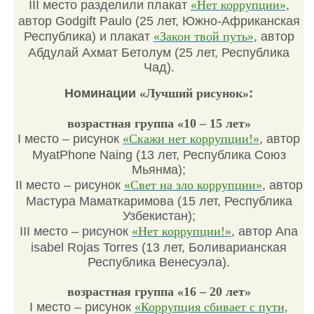
III место разделили плакат
«Нет коррупции»
,
автор Godgift Paulo (25 лет, Южно-Африканская
Республика) и плакат
«Закон твой путь»
, автор
Абдулай Ахмат Бетолум (25 лет, Республика
Чад).
Номинации
«Лучший рисунок»
:
возрастная группа «10 – 15 лет»
I место – рисунок
«Скажи нет коррупции!»
, автор
MyatPhone Naing (13 лет, Республика Союз
Мьянма);
II место – рисунок
«Свет на зло коррупции»
, автор
Мастура Маматкаримова (15 лет, Республика
Узбекистан);
III место – рисунок
«Нет коррупции!»
, автор Ana
isabel Rojas Torres (13 лет, Боливарианская
Республика Венесуэла).
возрастная группа «16 – 20 лет»
I место – рисунок
«Коррупция сбивает с пути,