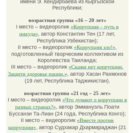
имени Э. Кендирбаева из Кыргызской
Республики;
возрастная группа «16 – 20 лет»
I место – видеоролик
«Коррупция – путь в
никуда»
, автор Константин Тен (17 лет,
Республика Узбекистан);
II место – видеоролик
«Коррупция зло!»
,
подготовленный творческим коллективом из
Королевства Таиланда;
III место – видеоролик
«Скажи нет коррупции.
Защити здоровье нации.»
, автор Хасан Рахмонов
(19 лет, Республика Таджикистан).
возрастная группа «21 год – 25 лет»
I место – видеоролик
«Что думают о коррупции в
разных странах?»
, автор Эммануэль Поати
Буссанзи Та-Лиан (24 года, Республика Конго);
II место – видеоролик
«Вместе против
коррупции»
, автор Судхакар Дхармараджан (21