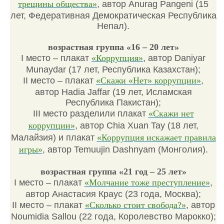
трещины общества»
, автор Anurag Pangeni (15
лет, Федеративная Демократическая Республика
Непал).
возрастная группа «16 – 20 лет»
I место – плакат
«Коррупция»
, автор Daniyar
Munaydar (17 лет, Республика Казахстан);
II место – плакат
«Скажи «Нет» коррупции»
,
автор Hadia Jaffar (19 лет, Исламская
Республика Пакистан);
III место разделили плакат
«Скажи нет
коррупции»
, автор Chia Xuan Tay (18 лет,
Малайзия) и плакат
«Коррупция искажает правила
игры»
, автор Temuujin Dashnyam (Монголия).
возрастная группа «21 год – 25 лет»
I место – плакат
«Молчание тоже преступление»
,
автор Анастасия Краус (23 года, Москва);
II место – плакат
«Сколько стоит свобода?»
, автор
Noumidia Sallou (22 года, Королевство Марокко);