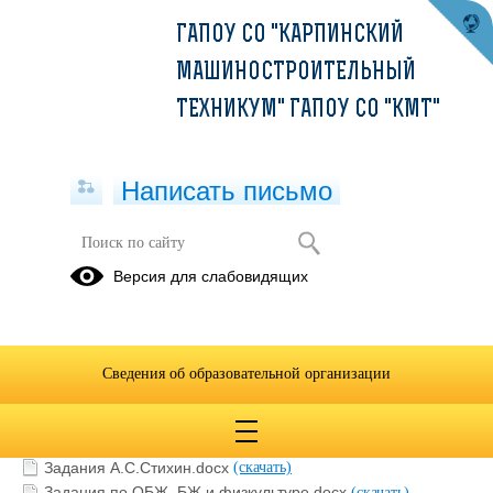
ГАПОУ СО "КАРПИНСКИЙ
МАШИНОСТРОИТЕЛЬНЫЙ
ТЕХНИКУМ" ГАПОУ СО "КМТ"
Написать письмо
БЖ
Версия для слабовидящих
06.04.2020
Сведения об образовательной организации
БЖ СЗ-17.docx
(скачать)
Учебник Безопасность жизнедеятельности.pdf
(скачать)
(посмотреть)
Задания А.С.Стихин.docx
(скачать)
Задания по ОБЖ, БЖ и физкультуре.docx
(скачать)