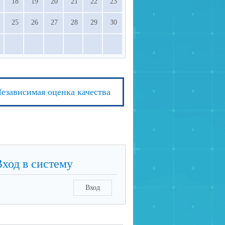
18
19
20
21
22
23
25
26
27
28
29
30
езависимая оценка качества
Вход в систему
Вход