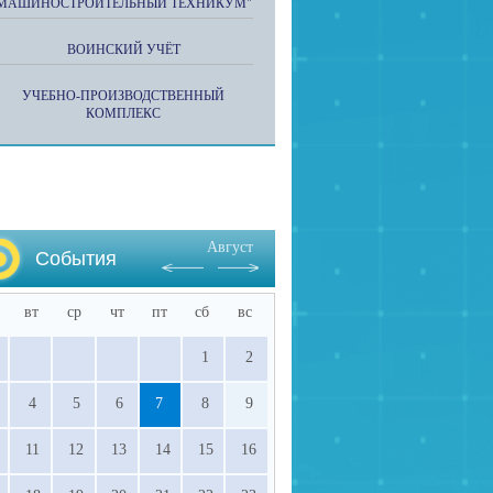
МАШИНОСТРОИТЕЛЬНЫЙ ТЕХНИКУМ"
ВОИНСКИЙ УЧЁТ
УЧЕБНО-ПРОИЗВОДСТВЕННЫЙ
КОМПЛЕКС
Август
События
вт
ср
чт
пт
сб
вс
1
2
4
5
6
7
8
9
11
12
13
14
15
16