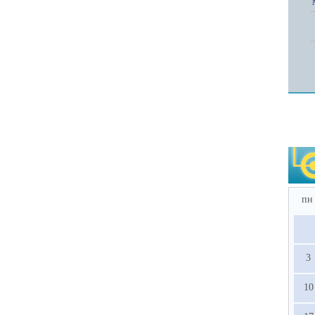
пн
3
10