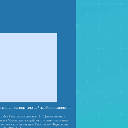
т создан на портале сайтыобразованию.рф
556 в Реестре российского ПО (на основании
иказа Министерства цифрового развития, связи
массовых коммуникаций Российской Федерации