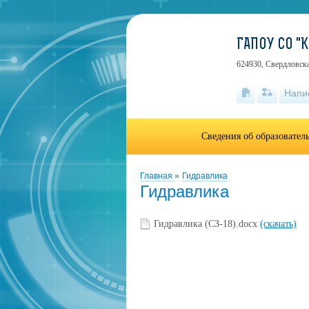
ГАПОУ СО 
624930, Свердловска
Напи
Сведения об образовател
Главная
»
Гидравлика
Гидравлика
Гидравлика (СЗ-18).docx
(скачать)