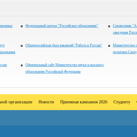
ственных
Федеральный портал "Российское образование"
Справочник "А
заведения Росс
тут
Общероссийская база вакансий "Работа в России"
Министерство 
разования
политики Свер
ссии
Официальный сайт Министерства науки и высшего
образования Российской Федерации
ьной организации
Новости
Приемная кампания 2026
Студенту