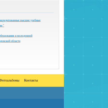
ккредитованные высшие учебные
ии "
образования и молодежной
дловской области
Фотоальбомы
Контакты