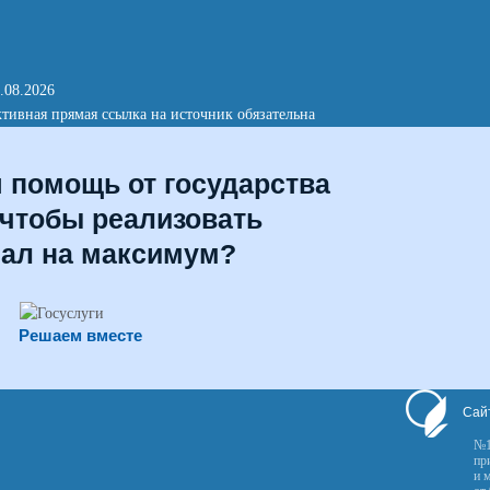
.08.2026
тивная прямая ссылка на источник обязательна
я помощь от государства
 чтобы реализовать
иал на максимум?
Решаем вместе
Сай
№1
пр
и 