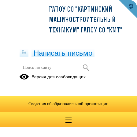
ГАПОУ СО "КАРПИНСКИЙ
МАШИНОСТРОИТЕЛЬНЫЙ
ТЕХНИКУМ" ГАПОУ СО "КМТ"
Написать письмо
МДК 05.03 Проектирование
Версия для слабовидящих
технологических процессов сборки
узлов
14.04.2020
Сведения об образовательной организации
Ссылка
https://padlet.com/popovasvetlanakmt/s62znlyyt6i7ork5
-